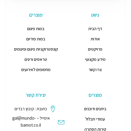
ניווט
מוצרים
דף הבית
במות פיגום
אודות
במות פודיום
פרויקטים
קונסטרוקציות פיגום ופיגומים
מידע מקצועי
טראסים וריגים
צרו קשר
מחסומים לאירועים
מוצרים
יצירת קשר
ביתנים ודוכנים
כתובת : קיבוץ רבדים
אימייל – gal@mundo-
עמודי חבלול
bamot.co.il
קירות הסתרה